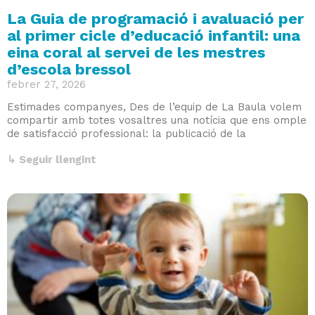
La Guia de programació i avaluació per
al primer cicle d’educació infantil: una
eina coral al servei de les mestres
d’escola bressol
febrer 27, 2026
Estimades companyes, Des de l’equip de La Baula volem
compartir amb totes vosaltres una notícia que ens omple
de satisfacció professional: la publicació de la
↳ Seguir llengint