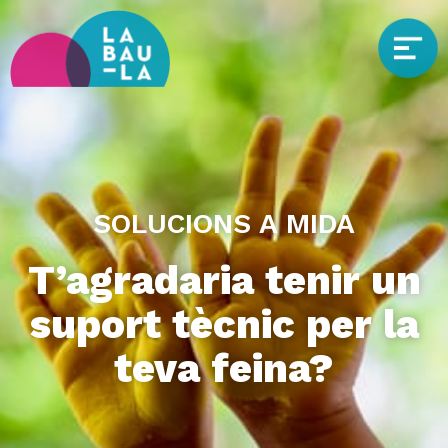
SOLUCIONS A MIDA
T’agradaria tenir un
suport tècnic per la
teva feina?