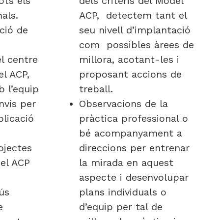
ots els
dels criteris del Model
nals.
ACP, detectem tant el
ció de
seu nivell d’implantació
com possibles àrees de
l centre
millora, acotant-les i
l ACP,
proposant accions de
b l’equip
treball.
anvis per
Observacions de la
plicació
pràctica professional o
bé acompanyament a
ojectes
direccions per entrenar
el ACP
la mirada en aquest
aspecte i desenvolupar
ús
plans individuals o
e
d’equip per tal de