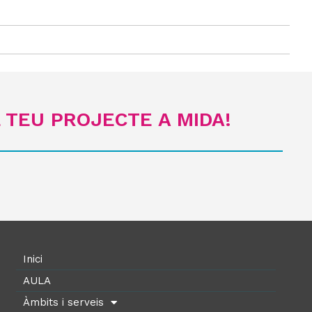
 TEU PROJECTE A MIDA!
Inici
AULA
Àmbits i serveis