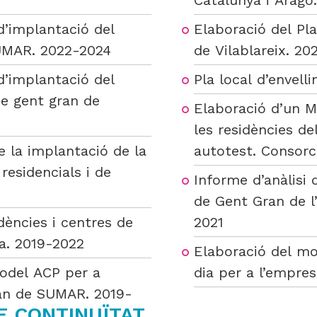
Catalunya i Aragó
d’implantació del
Elaboració del Pl
SUMAR. 2022-2024
de Vilablareix. 20
d’implantació del
Pla local d’envel
de gent gran de
Elaboració d’un M
les residències de
e la implantació de la
autotest. Consorc
esidencials i de
Informe d’anàlisi 
de Gent Gran de l
ències i centres de
2021
a. 2019-2022
Elaboració del mo
odel ACP per a
dia per a l’empr
ran de SUMAR. 2019-
E CONTINUÏTAT