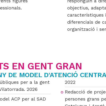
rents figures
responguin a dif
essionals.
objectius, adapta
característiques 
diferencials de c
organització i ser
TS EN GENT GRAN
ENY DE MODEL D'ATENCIÓ CENTR
públiques per a la gent
2022
Vilatorrada. 2026
Redacció de proje
model ACP per al SAD
persones grans pe