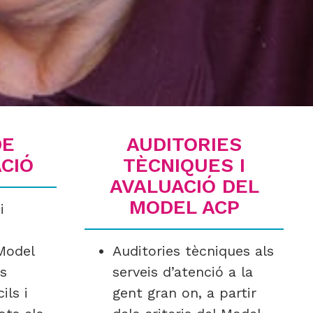
DE
AUDITORIES
CIÓ
TÈCNIQUES I
AVALUACIÓ DEL
MODEL ACP
i
Model
Auditories tècniques als
ns
serveis d’atenció a la
ils i
gent gran on, a partir