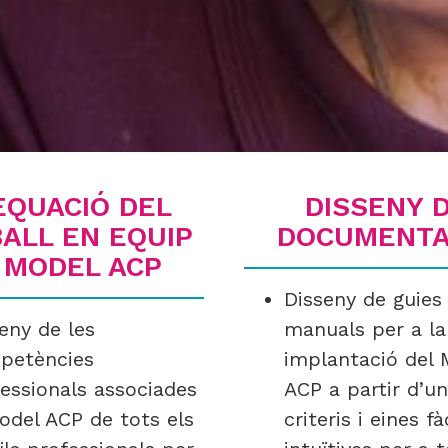
EQUACIÓ DEL
DISSENY 
ALL EN EQUIP
DOCUMENTA
 MODEL ACP
Disseny de guies 
eny de les
manuals per a la
petències
implantació del 
essionals associades
ACP a partir d’u
odel ACP de tots els
criteris i eines fàc