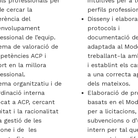
ils professionals per
intuïtives per a t
de cercar la
perfils professio
rència del
Disseny i elabora
envolupament
protocols i
essional de l’equip.
documentació de
ema de valoració de
adaptada al Mode
petències ACP i
treballant-la am
rt en la millora
i establint els c
essional.
a una correcta a
ema organitzatiu i de
dels mateixos.
dinació interna
Elaboració de pr
cat a ACP, cercant
basats en el Mod
uitat i la racionalitat
per a licitacions,
a gestió de les
subvencions o d’
one i de les
intern per tal qu