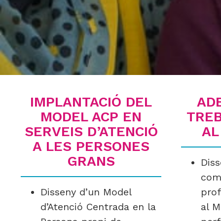
IMPLANTACIÓ DEL
AD
MODEL ACP EN
TREB
SERVEIS D’ATENCIÓ
AL
A LES PERSONES
GRANS
Diss
com
Disseny d’un Model
prof
d’Atenció Centrada en la
al M