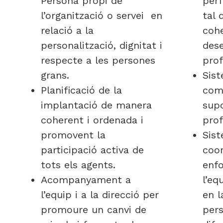
Persona propi de
perf
l’organització o servei en
tal 
relació a la
cohe
personalització, dignitat i
des
respecte a les persones
prof
grans.
Sist
Planificació de la
com
implantació de manera
supo
coherent i ordenada i
prof
promovent la
Sist
participació activa de
coor
tots els agents.
enfo
Acompanyament a
l’eq
l’equip i a la direcció per
en l
promoure un canvi de
pers