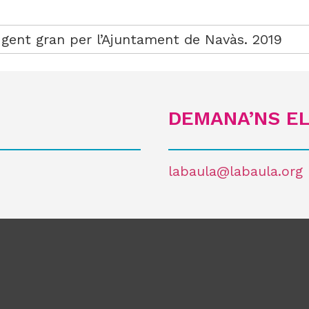
e gent gran per l’Ajuntament de Navàs. 2019
DEMANA’NS EL
labaula@labaula.org