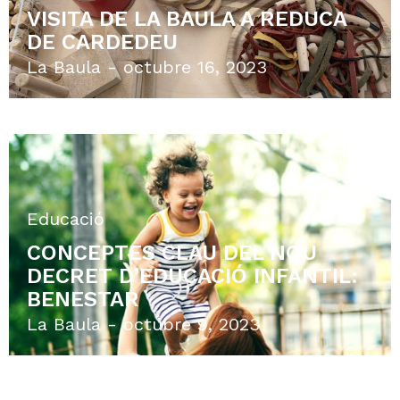
CAPACITATS EN CLAU
COMPETENCIAL
Gemma Torregrosa
setembre 4, 2023
Uncategorized
REPTES I OPORTUNITATS PER A
LES ESCOLES BRESSOL AMB EL
NOU DECRET D’EDUCACIÓ
INFANTIL
Gemma Torregrosa
juny 5, 2023