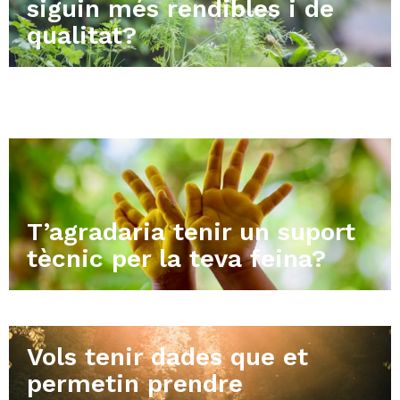
siguin més rendibles i de
qualitat?
T’agradaria tenir un suport
tècnic per la teva feina?
Vols tenir dades que et
permetin prendre