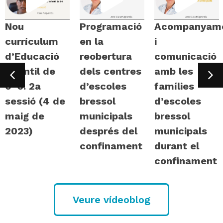
Nou
Programació
Acompanyam
currículum
en la
i
d’Educació
reobertura
comunicació
infantil de
dels centres
amb les
0-6. 2a
d’escoles
famílies
sessió (4 de
bressol
d’escoles
maig de
municipals
bressol
2023)
després del
municipals
confinament
durant el
confinament
Veure vídeoblog