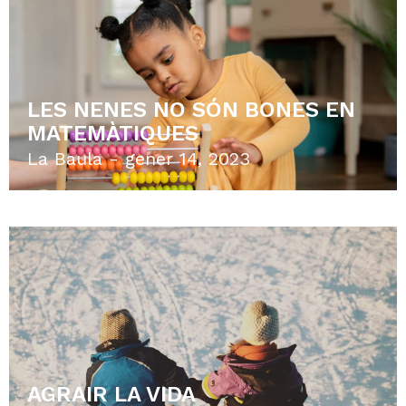
DEIXAR ANAR LA CORDA
La Baula
desembre 3, 2022
AL TEU FILL LI AGRADA EL
REGGAETON?