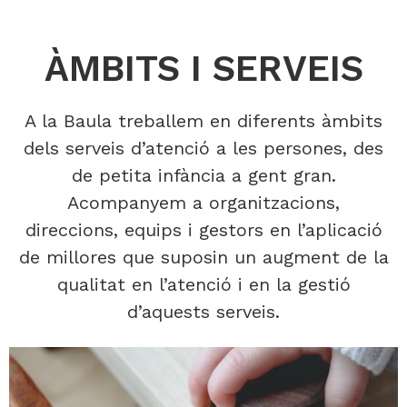
ESCOLES
BRESSOL
ÀMBITS I SERVEIS
A la Baula treballem en diferents àmbits
T'acompanyem perquè
creiem que amb
dels serveis d’atenció a les persones, des
l'educació podem
de petita infància a gent gran.
canviar el món!
Acompanyem a organitzacions,
direccions, equips i gestors en l’aplicació
de millores que suposin un augment de la
Escoles Bressol
qualitat en l’atenció i en la gestió
d’aquests serveis.