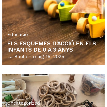
Educació
CONCEPTES CLAU DEL NOU
DECRET D’EDUCACIÓ INFANTIL:
GLOBALITZACIÓ DE
L’APRENENTATGE
Gemma Torregrosa
setembre 19, 2023
Uncategorized
CONCEPTES CLAU DEL NOU
DECRET D’EDUCACIÓ INFANTIL: