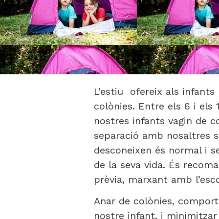
L’estiu ofereix als infant
colònies. Entre els 6 i e
nostres infants vagin de c
separació amb nosaltres s
desconeixen és normal i se
de la seva vida. És recom
prèvia, marxant amb l’esco
Anar de colònies, comport
nostre infant, i minimitza