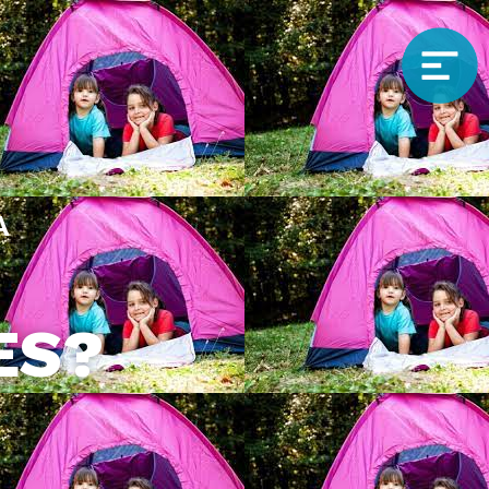
A
ES?