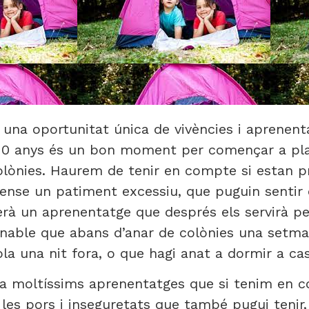
s una oportunitat única de vivències i aprenent
ls 10 anys és un bon moment per començar a pl
olònies. Haurem de tenir en compte si estan p
ense un patiment excessiu, que puguin sentir 
rà un aprenentatge que després els servirà per
anable que abans d’anar de colònies una setma
la una nit fora, o que hagi anat a dormir a cas
a moltíssims aprenentatges que si tenim en c
r les pors i inseguretats que també pugui tenir,