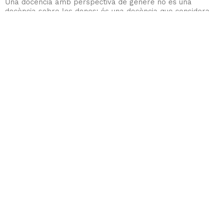
Una docència amb perspectiva de gènere no és una
docència sobre les dones; és una docència que considera
el sexe i el gènere com a variables importants que cal
mesurar i controlar perquè no tinguin una afectació
contrària a la desitjada. O sigui que fomenti la desigualtat
entre persones i esbiaixi la informació que es pretén
transmetre.
↳ Seguir llengint