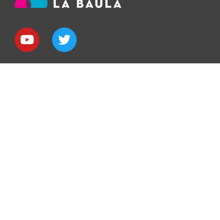
MOLTA GENT PETITA, EN LLOCS
PETITS, FENT PETITES COSES, PODEN
CANVIAR EL MÓN.
Proverbi africà
Inici
AULA