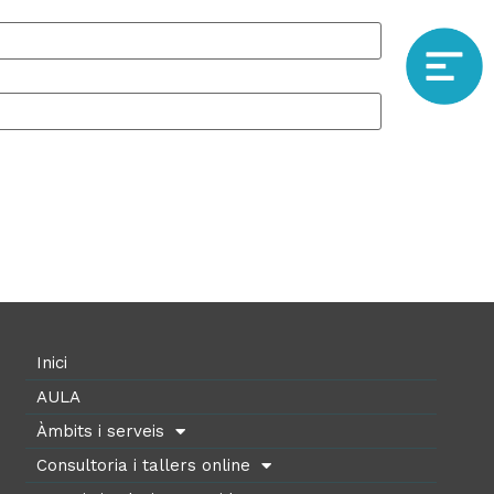
Inici
AULA
Àmbits i serveis
Consultoria i tallers online