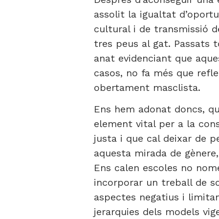
assolit la igualtat d’opor
cultural i de transmissió
tres peus al gat. Passats 
anat evidenciant que aques
casos, no fa més que refle
obertament masclista.
Ens hem adonat doncs, q
element vital per a la con
justa i que cal deixar de p
aquesta mirada de gènere,
Ens calen escoles no nom
incorporar un treball de so
aspectes negatius i limita
jerarquies dels models vig