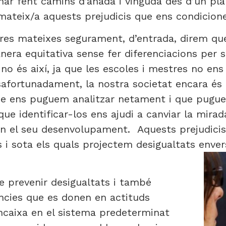
anar fent camins d’anada i vinguda des d’un pla
mateix/a aquests prejudicis que ens condicione
res mateixes segurament, d’entrada, direm qu
ra equitativa sense fer diferenciacions per s
 no és així, ja que les escoles i mestres no 
esafortunadament, la nostra societat encara és 
ue ens puguem analitzar netament i que pugue
 que identificar-los ens ajudi a canviar la mir
n el seu desenvolupament. Aquests prejudicis 
i sota els quals projectem desigualtats envers
e prevenir desigualtats i també
ències que es donen en actituds
encaixa en el sistema predeterminat