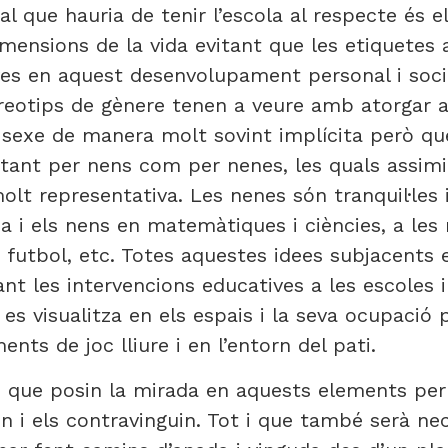
ial que hauria de tenir l’escola al respecte és
imensions de la vida evitant que les etiquetes 
ves en aquest desenvolupament personal i socia
reotips de gènere tenen a veure amb atorgar a 
u sexe de manera molt sovint implícita però q
nt per nens com per nenes, les quals assimile
t representativa. Les nenes són tranquil·les 
 i els nens en matemàtiques i ciències, a les 
a futbol, etc. Totes aquestes idees subjacents 
ant les intervencions educatives a les escoles
es visualitza en els espais i la seva ocupació 
ts de joc lliure i en l’entorn del pati.
s que posin la mirada en aquests elements per 
n i els contravinguin. Tot i que també serà ne