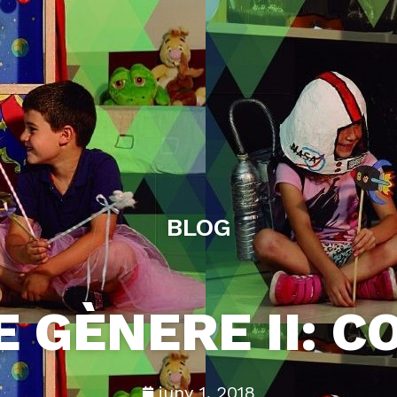
BLOG
 GÈNERE II: 
juny 1, 2018