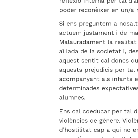
reflexió interna per tal d’
poder reconèixer en un/a 
Si ens preguntem a nosalt
actuem justament i de mane
Malauradament la realitat
aïllada de la societat i, d
aquest sentit cal doncs q
aquests prejudicis per tal
acompanyant als infants e
determinades expectatives 
alumnes.
Ens cal coeducar per tal d
violències de gènere. Viol
d’hostilitat cap a qui no 