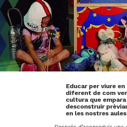
Educar per viure en 
diferent de com ven
cultura que empara l
desconstruir prèvia
en les nostres aules 
Després d’aconseguir una 