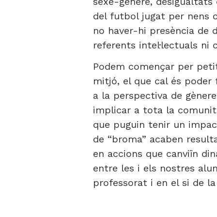
sexe-gènere, desigualtats
del futbol jugat per nens 
no haver-hi presència de d
referents intel·lectuals n
Podem començar per petites
mitjó, el que cal és poder
a la perspectiva de gènere 
implicar a tota la comunit
que puguin tenir un impa
de “broma” acaben resulta
en accions que canviïn di
entre les i els nostres alu
professorat i en el si de l