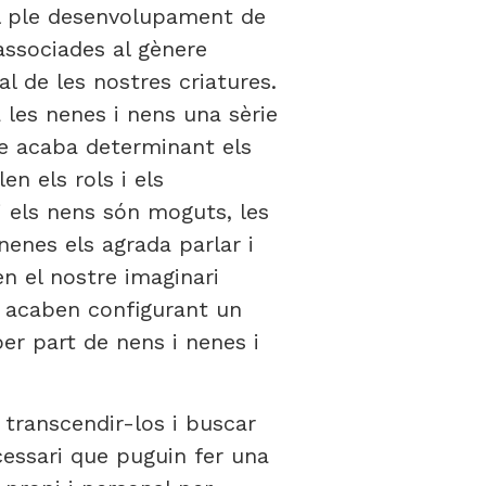
 el ple desenvolupament de
associades al gènere
l de les nostres criatures.
les nenes i nens una sèrie
ue acaba determinant els
n els rols i els
i els nens són moguts, les
nenes els agrada parlar i
en el nostre imaginari
 i acaben configurant un
per part de nens i nenes i
transcendir-los i buscar
cessari que puguin fer una