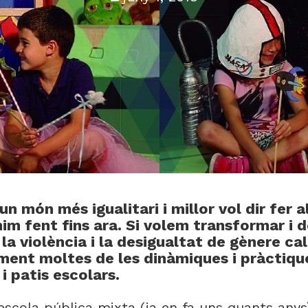
un món més igualitari i millor vol dir fer 
im fent fins ara. Si volem transformar i d
a violència i la desigualtat de gènere ca
ment moltes de les dinàmiques i pràctiq
i patis escolars.
escola pública mixta (ja en fa uns quants any