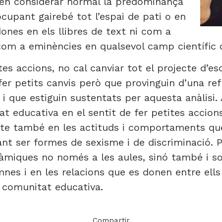
 en considerar normal la predominança
ocupant gairebé tot l’espai de pati o en
ones en els llibres de text ni com a
i com a eminències en qualsevol camp científic 
 accions, no cal canviar tot el projecte d’es
 fer petits canvis però que provinguin d’una re
i que estiguin sustentats per aquesta anàlisi. 
at educativa en el sentit de fer petites accion
cte també en les actituds i comportaments qu
nt ser formes de sexisme i de discriminació. P
nàmiques no només a les aules, sinó també i so
mnes i en les relacions que es donen entre ells 
a comunitat educativa.
Compartir