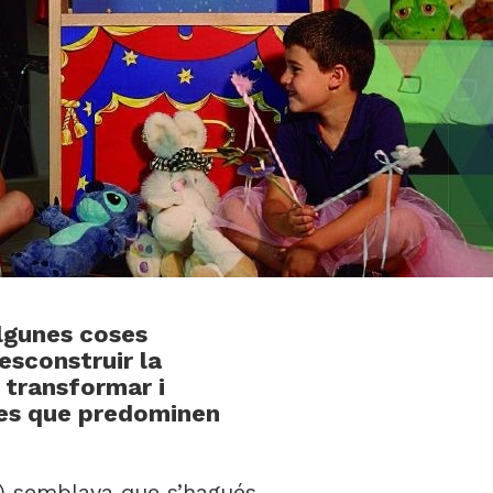
algunes coses
esconstruir la
l transformar i
ues que predominen
s) semblava que s’hagués