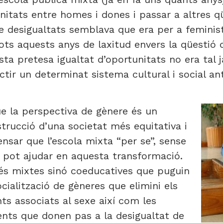
tunitats entre homes i dones i passar a altres 
 de desigualtats semblava que era per a femin
tots aquests anys de laxitud envers la qüestió d
ta pretesa igualtat d’oportunitats no era tal j
ctir un determinat sistema cultural i social an
ue
la perspectiva de gènere és un
strucció d’una societat més equitativa i
ensar que l’escola mixta “per se”, sense
 pot ajudar en aquesta transformació.
és mixtes sinó coeducatives que puguin
cialització de gèneres que elimini els
nts associats al sexe així com les
ents que donen pas a la desigualtat de