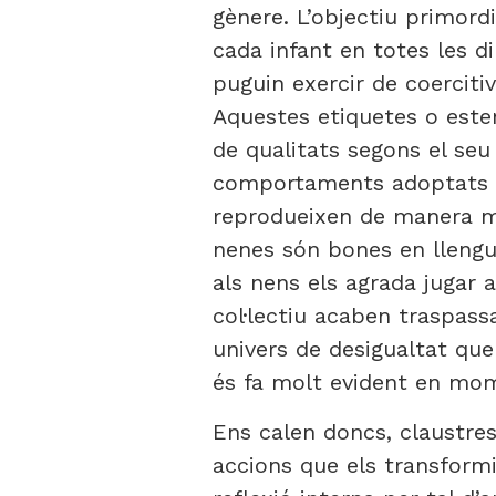
gènere. L’objectiu primord
cada infant en totes les d
puguin exercir de coerciti
Aquestes etiquetes o este
de qualitats segons el se
comportaments adoptats ta
reprodueixen de manera mol
nenes són bones en llengua
als nens els agrada jugar 
col·lectiu acaben traspass
univers de desigualtat que 
és fa molt evident en momen
Ens calen doncs, claustre
accions que els transformi