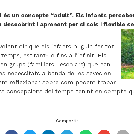
id és un concepte “adult”. Els infants percebe
 descobrint i aprenent per si sols i flexible se
lent dir que els infants puguin fer tot
emps, estirant-lo fins a l’infinit. Els
 en grups (familiars i escolars) que han
s necessitats a banda de les seves en
olíem reflexionar sobre com podem trobar
ents concepcions del temps tenint en compte que
Compartir