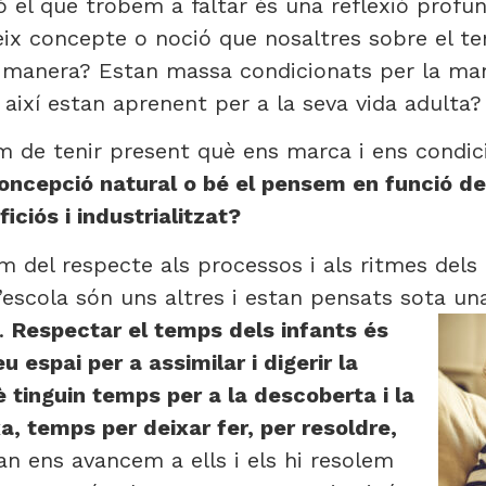
ò el que trobem a faltar és una reflexió prof
teix concepte o noció que nosaltres sobre el 
a manera? Estan massa condicionats per la man
així estan aprenent per a la seva vida adulta?
m de tenir present què ens marca i ens condic
ncepció natural o bé el pensem en funció de l
iciós i industrialitzat?
 del respecte als processos i als ritmes dels
l’escola són uns altres i estan pensats sota un
s.
Respectar el temps dels infants és
 espai per a assimilar i digerir la
 tinguin temps per a la descoberta i la
a, temps per deixar fer, per resoldre,
n ens avancem a ells i els hi resolem