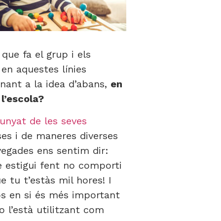
que fa el grup i els
 en aquestes línies
rnant a la idea d’abans,
en
 l’escola?
lunyat de les seves
es i de maneres diverses
vegades ens sentim dir:
e estigui fent no comporti
ue tu t’estàs mil hores! I
mps en si és més important
 l’està utilitzant com