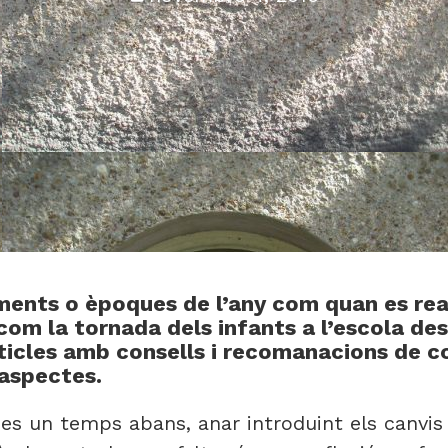
nts o èpoques de l’any com quan es real
com la tornada dels infants a l’escola des
ticles amb consells i recomanacions de 
 aspectes.
tines un temps abans, anar introduint els canvi