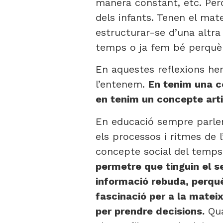
manera constant, etc. Per
dels infants. Tenen el ma
estructurar-se d’una altr
temps o ja fem bé perquè 
En aquestes reflexions he
l’entenem.
En tenim una co
en tenim un concepte artif
En educació sempre parlem
els processos i ritmes de 
concepte social del temp
permetre que tinguin el seu
informació rebuda, perquè
fascinació per a la mateix
per prendre decisions.
Qua