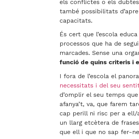
els conflictes o els dubt
també possibilitats d’apr
capacitats.
És cert que l’escola educa 
processos que ha de seguir
marcades. Sense una organi
funció de quins criteris i
I fora de l’escola el pano
necessitats i del seu sent
d’omplir el seu temps que 
afanya’t, va, que farem ta
cap perill ni risc per a ell
un llarg etcètera de frase
que ell i que no sap fer-n