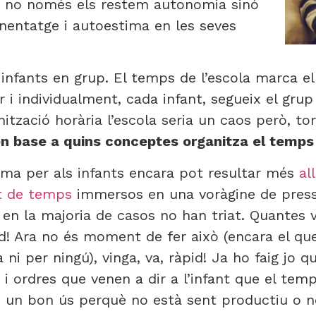
es no només els restem autonomia sinó
enentatge i autoestima en les seves
infants en grup. El temps de l’escola marca el 
 i individualment, cada infant, segueix el grup
tzació horària l’escola seria un caos però, to
 en base a quins conceptes organitza el temps
rama per als infants encara pot resultar més
al
it de temps
immersos en una voràgine de press
en la majoria de casos no han triat. Quantes 
rd! Ara no és moment de fer això (encara el qu
/a ni per ningú), vinga, va, ràpid! Ja ho faig jo q
s i ordres que venen a dir a l’infant que el te
e un bon ús perquè no està sent productiu o no