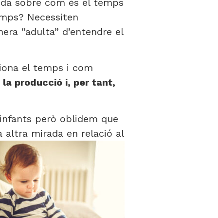
unda sobre com és el temps
temps? Necessiten
era “adulta” d’entendre el
iona el temps i com
a producció i, per tant,
 infants però oblidem que
a altra mirada en relació
al