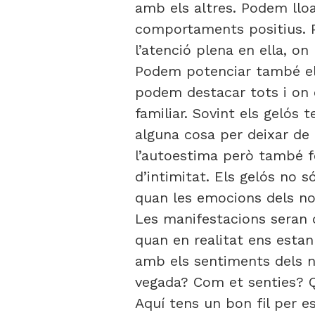
amb els altres. Podem lloa
comportaments positius. P
l’atenció plena en ella, o
Podem potenciar també el v
podem destacar tots i on c
familiar. Sovint els gelós
alguna cosa per deixar de 
l’autoestima però també f
d’intimitat. Els gelós no 
quan les emocions dels no
Les manifestacions seran d
quan en realitat ens esta
amb els sentiments dels no
vegada? Com et senties? Q
Aquí tens un bon fil per es