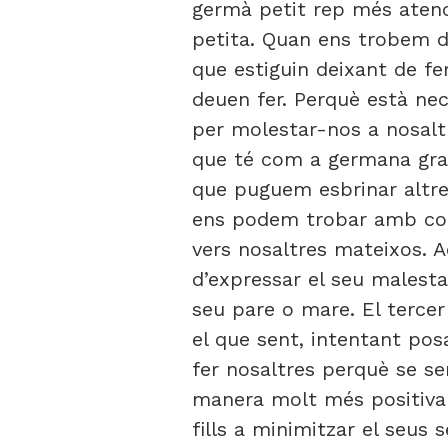
germà petit rep més aten
petita. Quan ens trobem d
que estiguin deixant de fe
deuen fer. Perquè està ne
per molestar-nos a nosaltr
que té com a germana gran
que puguem esbrinar altre
ens podem trobar amb cond
vers nosaltres mateixos. A
d’expressar el seu malestar
seu pare o mare. El tercer 
el que sent, intentant po
fer nosaltres perquè se se
manera molt més positiva
fills a minimitzar el seus