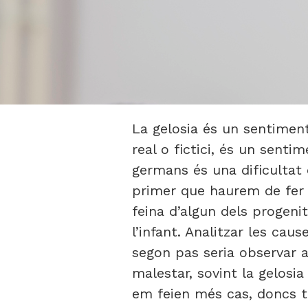
La gelosia és un sentiment
real o fictici, és un senti
germans és una dificultat
primer que haurem de fer 
feina d’algun dels progeni
l’infant. Analitzar les ca
segon pas seria observar al
malestar, sovint la gelosi
em feien més cas, doncs to