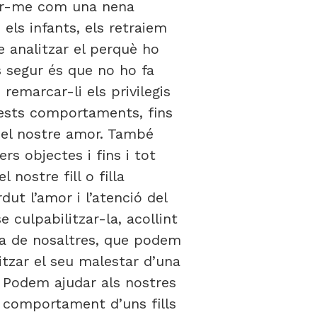
tar-me com una nena
ls infants, els retraiem
e analitzar el perquè ho
 segur és que no ho fa
emarcar-li els privilegis
ests comportaments, fins
del nostre amor. També
s objectes i fins i tot
nostre fill o filla
dut l’amor i l’atenció del
e culpabilitzar-la, acollint
ta de nosaltres, que podem
itzar el seu malestar d’una
 Podem ajudar als nostres
s comportament d’uns fills