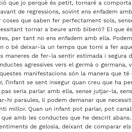
ció que jo perquè és petit, tornaré a compor
avant de regressions, sovint ens enfadem amb e
r coses que saben fer perfectament sols, sens
cessitant tornar a beure amb biberó? El que és
es, per tant no ens enfadem amb ella. Podem r
 o bé deixar-la un temps que torni a fer aqu
s maneres de fer-la sentir estimada i segura 
uctes agressives vers el germà o germana, ver
questes manifestacions són la manera que té el 
, l’infant se sent insegur quan creu que ha per
pas seria parlar amb ella, sense jutjar-la, sens
sar-hi paraules, li podem demanar que necessi
nti millor. Quan un infant pot parlar, pot canal
 que amb les conductes que he descrit abans.
 sentiments de gelosia, deixant de comparar el