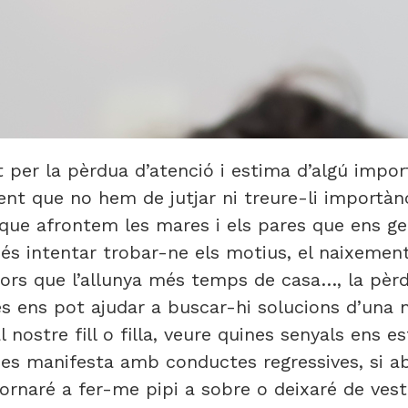
 per la pèrdua d’atenció i estima d’algú import
ment que no hem de jutjar ni treure-li importànc
 que afrontem les mares i els pares que ens ge
és intentar trobar-ne els motius, el naixemen
tors que l’allunya més temps de casa…, la pèr
uses ens pot ajudar a buscar-hi solucions d’una
 nostre fill o filla, veure quines senyals ens e
a es manifesta amb conductes regressives, si a
rnaré a fer-me pipi a sobre o deixaré de vest