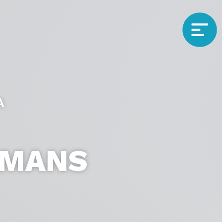
A
RMANS