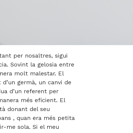
ant per nosaltres, sigui
ia. Sovint la gelosia entre
nera molt malestar. El
t d’un germà, un canvi de
dua d’un referent per
 manera més eficient. El
stà donant del seu
bans , quan era més petita
ir-me sola. Si el meu