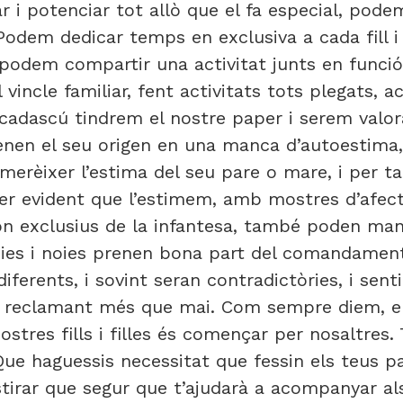
r i potenciar tot allò que el fa especial, pode
odem dedicar temps en exclusiva a cada fill i 
n podem compartir una activitat junts en funció
incle familiar, fent activitats tots plegats, 
adascú tindrem el nostre paper i serem valora
 tenen el seu origen en una manca d’autoestima,
merèixer l’estima del seu pare o mare, i per ta
er evident que l’estimem, amb mostres d’afect
són exclusius de la infantesa, també poden man
ies i noies prenen bona part del comandament 
iferents, i sovint seran contradictòries, i sen
n reclamant més que mai. Com sempre diem, el
stres fills i filles és començar per nosaltres.
ue haguessis necessitat que fessin els teus 
tirar que segur que t’ajudarà a acompanyar als t