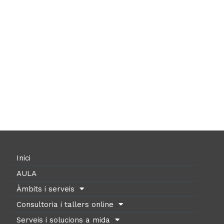
Inici
AULA
Àmbits i serveis
Consultoria i tallers online
Serveis i solucions a mida