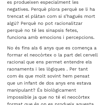
es produeixen especialment les
negatives. Perquè plora perquè se li ha
trencat el plàtan com si s’hagués mort
algú? Perquè no pot racionalitzar
perquè no té les sinapsis fetes,
funciona amb emocions i percepcions.
No és fins als 6 anys que es comença a
formar el neocòrtex o la part del cervell
racional que ens permet entendre els
raonaments i les lògiques . Per tant
com és que molt sovint hem pensat
que un infant de dos anys ens estava
manipulant? És biològicament
impossible ja que no té el neocòrtex
format que és on es produeix aquesta