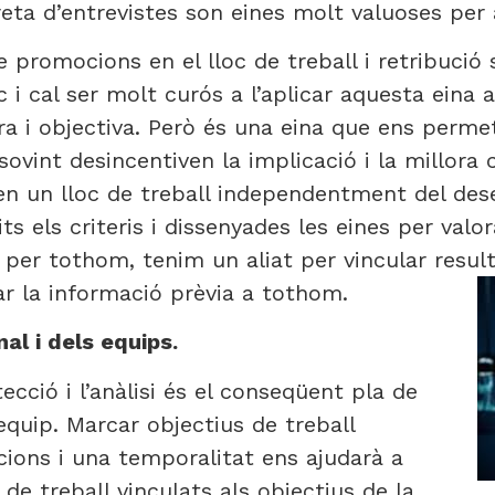
reta d’entrevistes son eines molt valuoses per a
 promocions en el lloc de treball i retribució s
i cal ser molt curós a l’aplicar aquesta eina 
ra i objectiva. Però és una eina que ens perme
 sovint desincentiven la implicació i la millor
en un lloc de treball independentment del d
ts els criteris i dissenyades les eines per valo
per tothom, tenim un aliat per vincular resul
r la informació prèvia a tothom.
al i dels equips.
cció i l’anàlisi és el conseqüent pla de
’equip. Marcar objectius de treball
cions i una temporalitat ens ajudarà a
 de treball vinculats als objectius de la