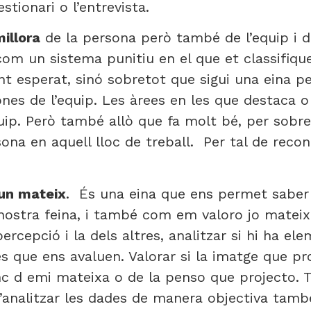
tionari o l’entrevista.
illora
de la persona però també de l’equip i de
com un sistema punitiu en el que et classifi
ent esperat, sinó sobretot que sigui una eina p
ones de l’equip. Les àrees en les que destaca o
uip. Però també allò que fa molt bé, per sobre 
na en aquell lloc de treball. Per tal de reconèi
’un mateix
. És una eina que ens permet saber 
 nostra feina, i també com em valoro jo matei
ercepció i la dels altres, analitzar si hi ha e
s que ens avaluen. Valorar si la imatge que pr
nc d emi mateixa o de la penso que projecto. 
 d’analitzar les dades de manera objectiva t