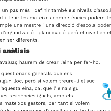
 un pas més i definir també els nivells d’ass
Tot i tenir les mateixes competències podem ten
mple una mestre i una direcció d’escola pode
organització i planificació però el nivell en e
en ser diferents.
 anàlisis
aluar, haurem de crear l’eina per fer-ho.
 qüestionaris generals que ens
un lloc, però si volem treure-li el suc
’aquesta eina, cal que l’ eina sigui
ues residències iguals, amb els
s mateixos gestors, per tant si volem
ió de les persones d’aquell equip, ho haurem 