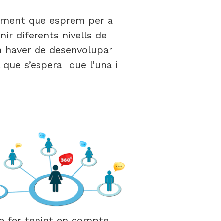
oliment que esprem per a
ir diferents nivells de
n haver de desenvolupar
l que s’espera que l’una i
de fer tenint en compte