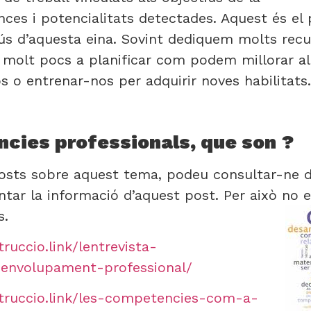
nces i potencialitats detectades. Aquest és el p
’ús d’aquesta eina. Sovint dediquem molts recu
s molt pocs a planificar com podem millorar a
 o entrenar-nos per adquirir noves habilitats.
cies professionals, que son ?
osts sobre aquest tema, podeu consultar-ne d
ar la informació d’aquest post. Per això no e
s.
ruccio.link/lentrevista-
nvolupament-professional/
struccio.link/les-competencies-com-a-