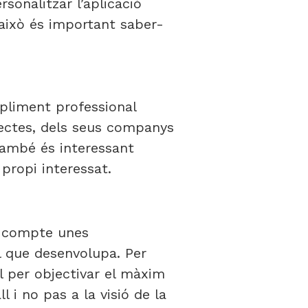
sonalitzar l’aplicació
r això és important saber-
mpliment professional
rectes, dels seus companys
També és interessant
 propi interessat.
n compte unes
ll que desenvolupa. Per
l per objectivar el màxim
l i no pas a la visió de la