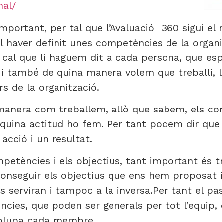
nal/
portant, per tal que l’Avaluació 360 sigui el 
al haver definit unes competències de la organ
e cal que li haguem dit a cada persona, que esp
i i també de quina manera volem que treballi,
rs de la organització.
manera com treballem, allò que sabem, els co
 quina actitud ho fem. Per tant podem dir qu
acció i un resultat.
mpetències i els objectius, tant important és 
nseguir els objectius que ens hem proposat i a
serviran i tampoc a la inversa.Per tant el pas
ncies, que poden ser generals per tot l’equip, 
volupa cada membre.