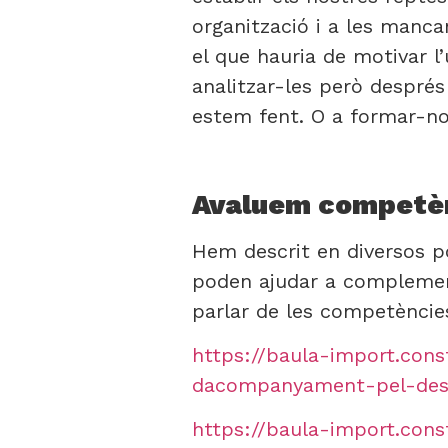
organització i a les manca
el que hauria de motivar l
analitzar-les però despré
estem fent. O a formar-nos
Avaluem competèn
Hem descrit en diversos p
poden ajudar a complement
parlar de les competèncie
https://baula-import.const
dacompanyament-pel-dese
https://baula-import.con