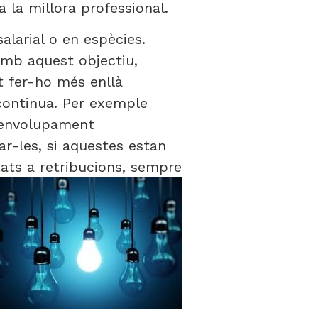
 la millora professional.
alarial o en espècies.
amb aquest objectiu,
t fer-ho més enllà
a continua. Per exemple
esenvolupament
rar-les, si aquestes estan
tats a retribucions, sempre