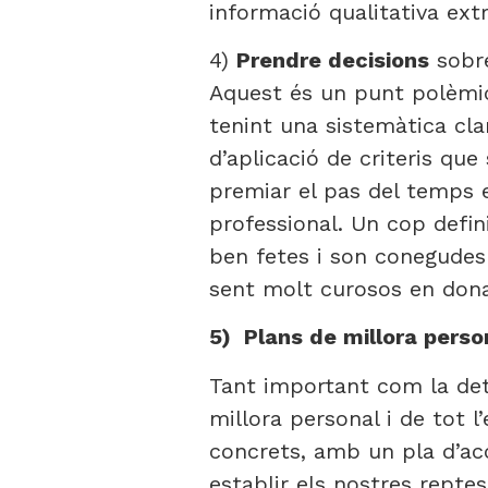
informació qualitativa ext
4)
Prendre decisions
sobre
Aquest és un punt polèmic 
tenint una sistemàtica cla
d’aplicació de criteris que
premiar el pas del temps 
professional. Un cop defini
ben fetes i son conegudes 
sent molt curosos en dona
5) Plans de millora person
Tant important com la dete
millora personal i de tot l
concrets, amb un pla d’ac
establir els nostres reptes