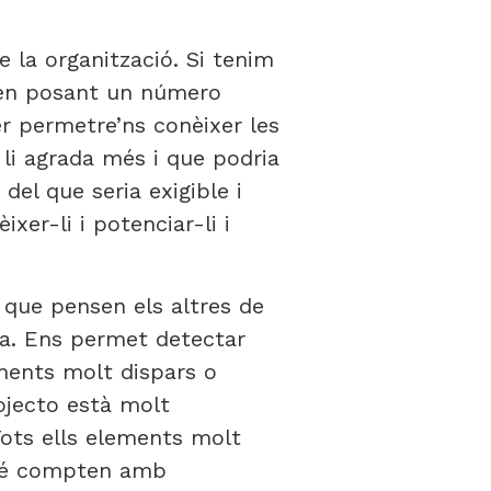
 la organització. Si tenim
quen posant un número
er permetre’ns conèixer les
 li agrada més i que podria
del que seria exigible i
xer-li i potenciar-li i
que pensen els altres de
xa. Ens permet detectar
lements molt dispars o
ojecto està molt
Tots ells elements molt
ambé compten amb