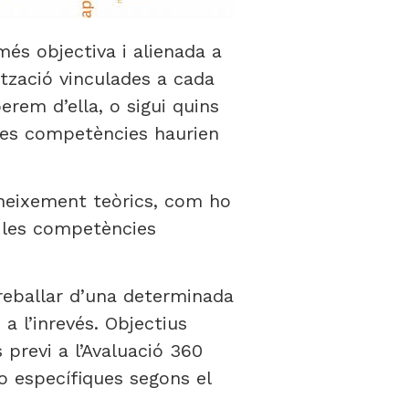
més objectiva i alienada a
ització vinculades a cada
erem d’ella, o sigui quins
 les competències haurien
neixement teòrics, com ho
e les competències
treballar d’una determinada
 l’inrevés. Objectius
 previ a l’Avaluació 360
o específiques segons el