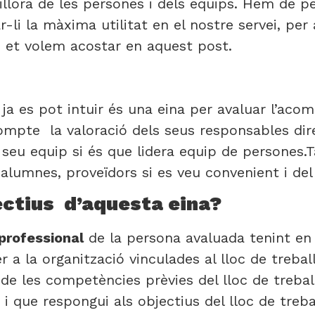
illora de les persones i dels equips. Hem de per
r-li la màxima utilitat en el nostre servei, pe
e et volem acostar en aquest post.
ja es pot intuir és una eina per avaluar l’aco
ompte la valoració dels seus responsables di
 seu equip si és que lidera equip de persones.
, alumnes, proveïdors si es veu convenient i del
ectius d’aquesta eina?
professional
de la persona avaluada tenint e
 a la organització vinculades al lloc de treba
 de les competències prèvies del lloc de trebal
i que respongui als objectius del lloc de trebal