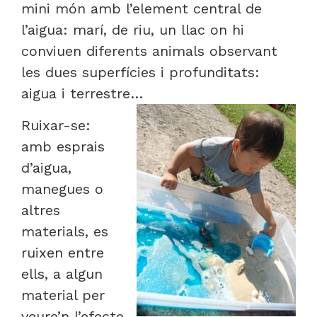
mini món amb l’element central de
l’aigua: marí, de riu, un llac on hi
conviuen diferents animals observant
les dues superfícies i profunditats:
aigua i terrestre…
Ruixar-se:
amb esprais
d’aigua,
manegues o
altres
materials, es
ruixen entre
ells, a algun
material per
veure’n l’efecte